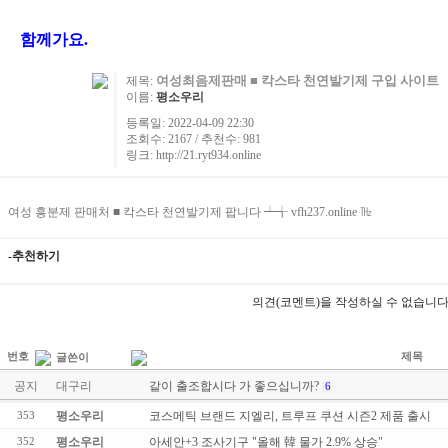
함께가요.
여성최음제판매 ■ 칵스타 천연발기제 구입 사이트 
제목:
이름:
평소우리
등록일: 2022-04-09 22:30
조회수: 2167 / 추천수: 981
링크:
http://21.ryt934.online
여성 흥분제 판매처 ■ 칵스타 천연발기제 팝니다 ┷╅ vfh237.online ㎔
-추천하기
의견(코멘트)을 작성하실 수 없습니다
번호
제목
글쓴이
공지
대구리
같이 출조합시다 가 좋으십니까?
6
평소우리
코스메틱 브랜드 지엘리, 트루프 쿠션 시즌2 제품 출시
353
평소우리
아세안+3 조사기구 "올해 韓 물가 2.9% 상승"
352