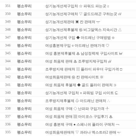
평소우리
성기능개선제구입처 ☆ 파워드 파는곳 ≥
351
평소우리
성기능개선제구매처 ▽ 골드드래곤 구하는곳 ㎵
350
평소우리
성기능개선제판매 ▣ 칸 판매처 ┯
349
평소우리
성기능개선제후불제 ㉿ 비그알엑스 지속시간 △
348
평소우리
성기능개선제 구입 ◆ 아드레닌 구매방법 ⊙
347
평소우리
여성흥분제구입 ○ 아드레닌 판매가격 ♡
346
평소우리
여성 흥분제후불제 ♨ 남성정력제 구입사이트 ㎢
345
평소우리
여성 최음제 판매 ♨ 조루방지제구입처 ㎴
344
평소우리
조루방지제 판매처 ▥ 플라이 파우더 구입가격 □
343
평소우리
여성최음제판매 ㉿ 칸 판매사이트 ※
342
평소우리
여성 최음제 후불제 ◆ 골드 플라이 판매처 ∋
341
평소우리
성기능개선제 구입처 ○ 파워빔 구입 사이트 ⊆
340
평소우리
조루방지제후불제 ♧ 아드레닌 판매처 ∴
339
평소우리
여성 최음제 구매 ◇ 난파파 구입가격 ╀
338
평소우리
여성 최음제 판매 ▩ 아이코스 구입후기 ♨
337
평소우리
여성 흥분제 구매 ● 스페니쉬 플라이 구매처 ￢
336
평소우리
여성최음제판매처 ▽ 과라나 엑스트라2 판매 ┭
335