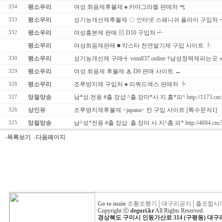
평소우리
여성 최음제후불제 ♠ 카마그라젤 판매처 ㎮
334
평소우리
성기능개선제후불제 ◇ 인터넷 스페니쉬 플라이 구입처 
333
평소우리
여성흥분제 판매 ▥ D10 구입처 ┵
332
평소우리
여성최음제판매 ■ 칵스타 천연발기제 구입 사이트 ┞
평소우리
성기능개선제 구매╉ vnm837.online †남성정력제파는곳 
330
평소우리
여성 최음제 후불제 ♨ D9 판매 사이트 ↔
329
평소우리
조루방지제 구입처 ● 리쿼드섹스 판매처 ┡
328
망절망송
남*성.전용 #출.장샵 ^출.장마*사.지.홈*피^ http://1173.cnc3
327
상인유
조루방지제후불제 <japana> 칸 구입 사이트 [특수문자1]
326
망절망송
남^성*전용 #출 장샵 .출.장마 사.지^홈.피* http://4694.cnc3
325
-목록보기
-다음페이지
Go to main
조황조행기
│
대구리공지
│
출조합시
Copyright ⓒ
deguri.kr
All Rights Reserved.
경상북도 구미시 인동가산로 314 (구평동) 대