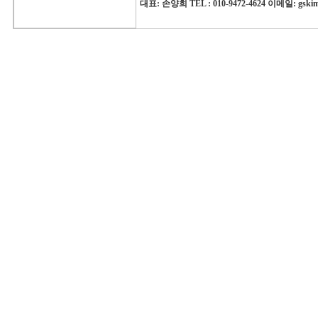
대표: 손양희 TEL : 010-9472-4624 이메일: gski