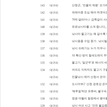
산청군, ‘민물의 제왕’ 쏘가리
143
대구리
외래어종 조심 해야 하겟어
142
대구리
70억 달라더니 .감쪽같이 사
141
대구리
유료낚시터를 소개 합니다,,
140
대구리
낚시터 물고기는 왜 갈수록 
139
대구리
낚시용품 수입 증가.. 낚시릴
138
대구리
낚시 쓰레기는 누가 치우나
137
대구리
AI 확산 방지 철새도래지 
136
대구리
물고기, '칼군무'로 에너지
135
대구리
여의도 지하차도 물고기 구
134
대구리
민물낚시 메카 산청서 은어
대구리
도시어부2’ 산청 경호강 은
132
대구리
'해루질'하던 유튜버, 불구속
131
대구리
영광 야월리 둠벙에서 붕어를 
130
대구리
낚시 어선 사고 ‘안전 불감
129
대구리