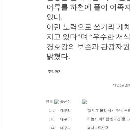
어류를 하천에 풀어 어족
있다.
이런 노력으로 쏘가리 개
지고 있다”며 “우수한 서
경호강의 보존과 관광자원
밝혔다.
-추천하기
의견(코멘트
번호
글쓴이
'알박기' 불법 낚시 추태, 북한
146
대구리
하늘서 비처럼 쏟아진 '물고
145
대구리
낚시보트사고
144
대구리