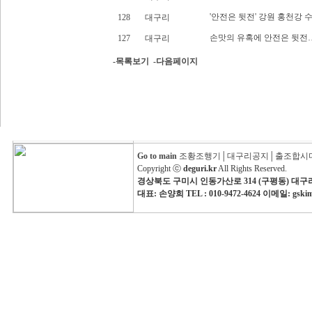
'안전은 뒷전' 강원 홍천강
128
대구리
손맛의 유혹에 안전은 뒷전
127
대구리
-목록보기
-다음페이지
Go to main
조황조행기
│
대구리공지
│
출조합시
Copyright ⓒ
deguri.kr
All Rights Reserved.
경상북도 구미시 인동가산로 314 (구평동) 대
대표: 손양희 TEL : 010-9472-4624 이메일: gski