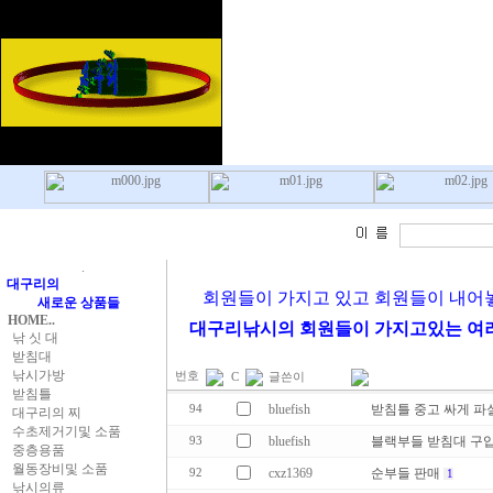
.
대구리의
회원들이 가지고 있고 회원들이 내어
새로운 상품들
HOME..
대구리낚시의 회원들이 가지고있는 여러
낚 싯 대
받침대
낚시가방
번호
C
글쓴이
받침틀
bluefish
받침틀 중고 싸게 파
94
대구리의 찌
수초제거기및 소품
bluefish
블랙부들 받침대 구
93
중층용품
월동장비및 소품
cxz1369
순부들 판매
92
1
낚시의류