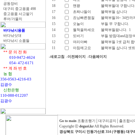
공동장비
18
맨꽝
블랙부들대 구합니다
대구리 중고용품 498
17
초짜나들이
블랙부들 삽니다
중고용품 사고팔기
16
죠닝빠른챔질
블랙부들16~ 34칸까
루어/가물치
15
오늘이
부들 무 구합니다.
14
월척을하세요
블랙부들팜니다.
1
바다낚시용품
바다낚싯대
13
또바기
부들 받침대and검정
바다낚시 소품들
12
여리아빠
블랙부들 1셋 급처 
11
아침에고요
블랙부들 삽니다 셋트
** 문 의 전 화
-새로고침
-이전페이지
-다음페이지
010-9472-4624
054- 472-6171
** 계 좌 번 호
농 협
356-0563-4216-03
김광수
신한은행
110-088-012207
김광수
Go to main
조황조행기
│
대구리공지
│
출조합시
Copyright ⓒ
deguri.kr
All Rights Reserved.
경상북도 구미시 인동가산로 314 (구평동) 대