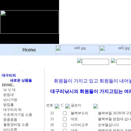
.
대구리의
새로운 상품들
회원들이 가지고 있고 회원들이 내어
HOME..
낚 싯 대
대구리낚시의 회원들이 가지고있는 여러
받침대
낚시가방
받침틀
번호
C
글쓴이
대구리의 찌
22
블랙부드리
블랙부들 26/28/30 
수초제거기및 소품
21
대포
블랙부들 받침대 삽
중층용품
월동장비및 소품
20
사이비교주
순부들삽니다
낚시의류
19
대포
블랙부들 받침대 구