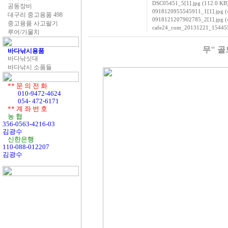
DSC05451_5[1].jpg (112.0 KB
공동장비
0918120955545911_1[1].jpg (
대구리 중고용품 498
0918121207902785_2[1].jpg (
중고용품 사고팔기
cafe24_com_20131221_154455
루어/가물치
무" 
바다낚시용품
바다낚싯대
바다낚시 소품들
** 문 의 전 화
010-9472-4624
054- 472-6171
** 계 좌 번 호
농 협
356-0563-4216-03
김광수
신한은행
110-088-012207
김광수