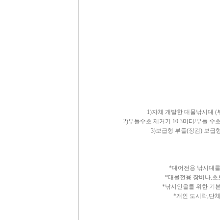
1)자체 개발한 대물낚시대 
2)부들수초 제거기 10.3미터/부들 수
3)보급형 부들(장검) 보급
*대어전용 낚시대를
*대물전용 장비나,초
*낚시인을를 위한 기
*개인 도시락,단체