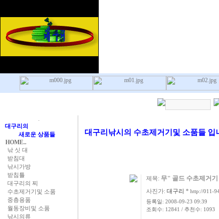
.
대구리의
대구리낚시의 수초제거기및 소품들 입
새로운 상품들
HOME..
낚 싯 대
받침대
낚시가방
받침틀
무" 골드 수초제거기
제목:
대구리의 찌
사진가:
대구리
*
수초제거기및 소품
http://011-
중층용품
등록일: 2008-09-23 09:39
월동장비및 소품
조회수: 12841 / 추천수: 1093
낚시의류